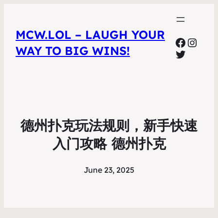
MCW.LOL – LAUGH YOUR
Facebo
Insta
WAY TO BIG WINS!
Twitter
德州扑克玩法规则，新手快速
入门攻略 德州扑克
June 23, 2025