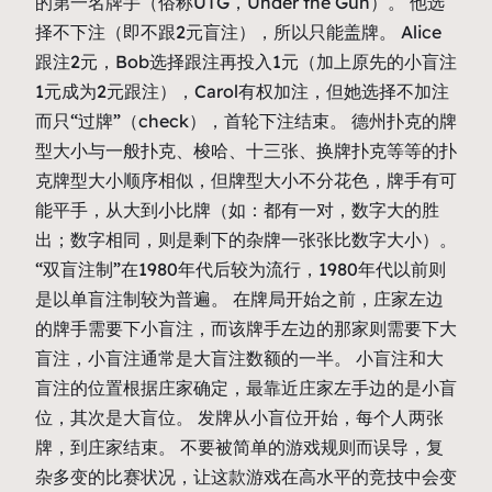
的第一名牌手（俗称UTG，Under the Gun）。 他选
择不下注（即不跟2元盲注），所以只能盖牌。 Alice
跟注2元，Bob选择跟注再投入1元（加上原先的小盲注
1元成为2元跟注），Carol有权加注，但她选择不加注
而只“过牌”（check），首轮下注结束。 德州扑克的牌
型大小与一般扑克、梭哈、十三张、换牌扑克等等的扑
克牌型大小顺序相似，但牌型大小不分花色，牌手有可
能平手，从大到小比牌（如：都有一对，数字大的胜
出；数字相同，则是剩下的杂牌一张张比数字大小）。
“双盲注制”在1980年代后较为流行，1980年代以前则
是以单盲注制较为普遍。 在牌局开始之前，庄家左边
的牌手需要下小盲注，而该牌手左边的那家则需要下大
盲注，小盲注通常是大盲注数额的一半。 小盲注和大
盲注的位置根据庄家确定，最靠近庄家左手边的是小盲
位，其次是大盲位。 发牌从小盲位开始，每个人两张
牌，到庄家结束。 不要被简单的游戏规则而误导，复
杂多变的比赛状况，让这款游戏在高水平的竞技中会变