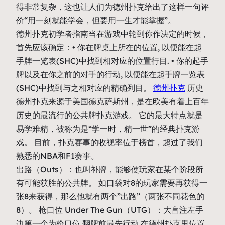
得非常复杂，这也让人们为德州扑克给出了这样一句评
价“用一刻就能学会，但要用一生才能掌握”。
德州扑克初学者指南当在游戏中轮到你作决定的时候，
首先应该确定：• 你在牌桌上所在的位置, 以便能在起
手牌一览表(SHC)中找到相对应的位置行目. • 你的起手
牌以及在你之前的对手的行动, 以便能在起手牌一览表
(SHC)中找到与之相对应的精确列目。
德州扑克
历史
德州扑克来源于美国德克萨斯州，是在欧美有着上百年
历史的最流行的公共牌扑克游戏。 它的最大特点就是
易学难精，被称为是“学一时，精一世”的经典扑克游
戏。 目前，扑克赛事的收视率位于榜首，超过了我们
熟悉的NBA和F1赛事。
出路（Outs）：也叫补牌，能够使玩家在某个阶段所
有可能获胜的公共牌。 如口袋对8的玩家需要再获得一
张8来获得，那么他就有两个”出路”（两张不同花色的
8）。 枪口位 Under The Gun（UTG）：大盲注左手
边第一个为枪口位,翻牌前最先行动,在德州扑克里位置