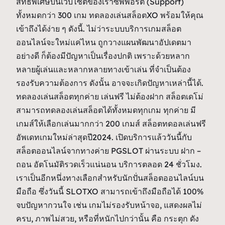
สิทธิพิเศษบนเว็บไซต์ของเราซัพพอร์ต (Support)
ทั้งหมดกว่า 300 เกม ทดลองเล่นสล็อตXO พร้อมให้คุณ
เข้าถึงได้ง่าย ๆ ดังนี้. ไม่ว่าระบบบริการเกมสล็อต
ออนไลน์จะใหม่แค่ไหน ถูกวางแผนพัฒนาอัปเดตมา
อย่างดี ก็ต้องมีปัญหาเป็นเรื่องปกติ เพราะด้วยหลาก
หลายผู้เล่นและหลากหลายทางเข้าเล่น ที่จำเป็นต้อง
รองรับความต้องการ ดังนั้น อาจจะเกิดปัญหาเหล่านี้ได้.
ทดลองเล่นสล็อตทุกค่าย เล่นฟรี ไม่ต้องฝาก สล็อตเดโม่
สามารถทดลองเล่นสล็อตได้ทั้งหมดทุกเกม ทุกค่าย มี
เกมส์ให้เลือกเล่นมากกว่า 200 เกมส์ สล็อตทดอลเล่นฟรี
อัพเดทเกมใหม่ล่าสุดปี2024. เปิดบริการแล้ววันนี้กับ
สล็อตออนไลน์จากทางค่าย PGSLOT ผ่านระบบ ฝาก –
ถอน อัตโนมัติรวดเร็วแน่นอน บริการตลอด 24 ชั่วโมง.
เราเป็นอีกหนึ่งทางเลือกสำหรับนักปั่นสล็อตออนไลน์บน
มือถือ ซึ่งวันนี้ SLOTXO สามารถเข้าถึงมือถือได้ 100%
จบปัญหากวนใจ เช่น เกมไม่รองรับหน้าจอ, แสดงผลไม่
ครบ, ภาพไม่สวย, หรือที่หนักไปกว่านั้น คือ กระตุก ดัง