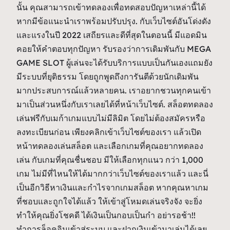
นั้น คุณสามารถเข้าทดลองเพื่อทดสอบปัญหาเหล่านี้ได้
หากมีข้อแนะนำเราพร้อมปรับปรุง. กับเว็บไซต์อันโด่งดัง
และแรงในปี 2022 เสถียรและดีที่สุดในตอนนี้ มีแอดมิน
คอยให้คำตอบทุกปัญหา รับรองว่าการเดิมพันกับ MEGA
GAME SLOT ผู้เล่นจะได้รับบริการแบบเป็นกันเองแถมยัง
มีระบบที่ยุติธรรม โดยถูกพูดถึงการันตีด้วยนักเดิมพัน
มากประสบการณ์แล้วหลายคน. เราอยากชวนทุกคนเข้า
มาเป็นส่วนหนึ่งกับเราเลยได้ที่หน้าเว็บไซต์. สล็อตทดลอง
เล่นฟรีกับเมก้าเกมแบบไม่มีลิมิต โดยไม่ต้องสมัครหรือ
ลงทะเบียนก่อน เพียงคลิกเข้าเว็บไซต์ของเรา แล้วเปิด
หน้าทดลองเล่นสล็อต และเลือกเกมที่คุณอยากทดลอง
เล่น กับเกมที่คุณชื่นชอบ มีให้เลือกทุกแนว กว่า 1,000
เกม ไม่มีที่ไหนให้ได้มากกว่าเว็บไซต์ของเราแล้ว และนี่
เป็นอีกวิธีหาเงินและกำไรจากเกมสล็อต หากคุณหาเกม
ที่ชอบและถูกใจได้แล้ว ให้เข้าสู่โหมดเล่นจริงจัง จะยิ่ง
ทำให้คุณยิ่งโชคดี ได้เงินเป็นกอบเป็นกำ อย่ารอช้า!!
ทำการล็อคอินเข้าสู่ระบบ และฝากเงินเข้ามาเล่นได้เลย.