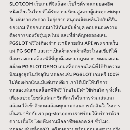
SLOT.COM เว็บเกมพีจีสล็อต เว็บไซต์รวมเกมยอดฮิต
หนึ่งเดียวในไทย ที่ได้รับความนิยมสูงจากผู้เล่นทุกเพศทุก
วัย เล่นง่าย สะดวก ไม่ยุ่งยาก สนุกเพลิดเพลินไปกับสีสัน
ของเกม ที่ออกแบบมาให้ทันสมัยล้ำยุค ตอบสนองความ
ต้องการของวัยรุ่นยุคใหม่ และที่สำคัญทดลองเล่น
PGSLOT ฟรีไม่ต้องฝาก เรามีลายเส้น API ตรง จากเว็บ
แม่ PG SOFT และเราเป็นเจ้าแรกเจ้าเดียวในเอเชียที่ได้
ถือครองเกมสล็อตพีจีที่ถูกต้องตามกฎหมาย. ทดลองเล่น
สล็อต PG SLOT DEMO เกมสล็อตออนไลน์ที่ได้รับความ
นิยมสูงสุดในปัจจุบัน ทดลองเล่น PGSLOT เกมฟรี 100%
ไม่ต้องฝากเงินแม้แต่บาทเดียว เราได้เปิดให้บริการ
ทดลองเล่นเกมสล็อตพีจีฟรี โดยไม่มีค่าใช้จ่ายใด ๆ ทั้งสิ้น
เพื่อผลประโยชน์แก่สมาชิกที่สนใจในการร่วมเล่นเกม
สล็อต ได้เข้าถึงเกมสล็อตทุกเกมก่อนการตัดสินใจในการ
เป็นสมาชิกกับเรา pg-slot.com เราพร้อมให้บริการด้วย
ความเต็มใจ โดยทีมงานมืออาชีพตลอด 24 ชั่วโมง.
ทดลองเล่นสล็อตXO เตรียมความพร้อมก่อนลงสนามจริง