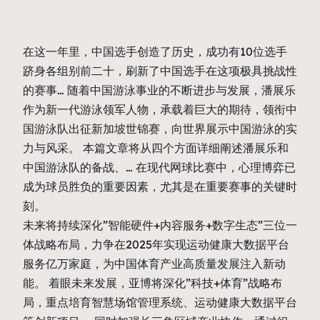
在这一年里，中国选手创造了历史，成功有10位选手
跻身各组别前二十，刷新了中国选手在这项极具挑战性
的赛事… 随着中国游泳事业的不断进步与发展，潘展乐
作为新一代游泳领军人物，承载着巨大的期待，领衔中
国游泳队出征新加坡世锦赛，向世界展示中国游泳的实
力与风采。 本篇文章将从四个方面详细阐述潘展乐和
中国游泳队的备战、… 在现代网球比赛中，心理博弈已
成为球员胜负的重要因素，尤其是在重要赛事的关键时
刻。
未来将持续深化”智能硬件+内容服务+数字生态”三位一
体战略布局，力争在2025年实现运动健康大数据平台
服务亿万家庭，为中国体育产业高质量发展注入新动
能。 着眼未来发展，亚博将深化”科技+体育”战略布
局，重点培育智慧场馆管理系统、运动健康大数据平台