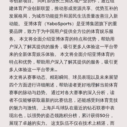
等创新项目。 同时加强长三角区域产业协作，通过组
建体育产业创新联盟，推动形成资源共享、优势互补的
发展格局，为城市功能提升和居民生活质量改善注入新
动能。 亚博体育（YaboSports）是亚博集团旗下的重
要品牌，致力于为中国用户提供全方位的体育娱乐服
务。 本文将全面介绍亚博体育的特点和优势，帮助用
户深入了解其提供的服务，吸引更多人体验这一平台带
来的全新体育娱乐体验。 本文将全面介绍亚博体育的
特点和优势，帮助用户深入了解其提供的服务，吸引更
多人体验这一平台带来…
本文将从赛事动态、精彩瞬间、球员表现以及未来展望
四个方面进行详细阐述，帮助读者更好地理解当前体育
赛事的脉动与趋势。 通过对各大赛事的深入分析，读
者不仅能够获取最新的比赛信息，还能感受到体育竞技
的魅力与激情。 上海乒乓球队在最近的钻石联赛中表
现出色，以强势的姿态领跑积分榜，累计获得50分，
展现了卓越的实力。 这支队伍不仅在技术上精湛，而